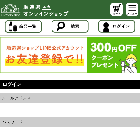
ログイン
メールアドレス
パスワード