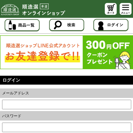
ログイン
メールアドレス
パスワード