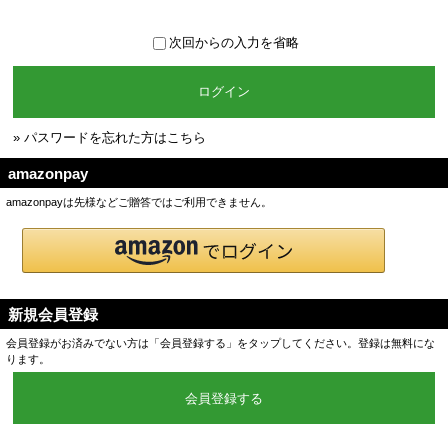
次回からの入力を省略
ログイン
» パスワードを忘れた方はこちら
amazonpay
amazonpayは先様などご贈答ではご利用できません。
新規会員登録
会員登録がお済みでない方は「会員登録する」をタップしてください。登録は無料にな
ります。
会員登録する