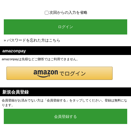
次回からの入力を省略
ログイン
» パスワードを忘れた方はこちら
amazonpay
amazonpayは先様などご贈答ではご利用できません。
新規会員登録
会員登録がお済みでない方は「会員登録する」をタップしてください。登録は無料にな
ります。
会員登録する