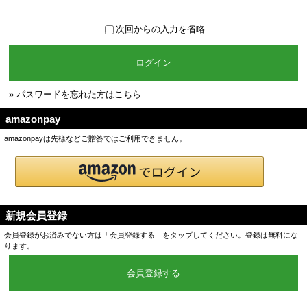
次回からの入力を省略
ログイン
» パスワードを忘れた方はこちら
amazonpay
amazonpayは先様などご贈答ではご利用できません。
新規会員登録
会員登録がお済みでない方は「会員登録する」をタップしてください。登録は無料にな
ります。
会員登録する