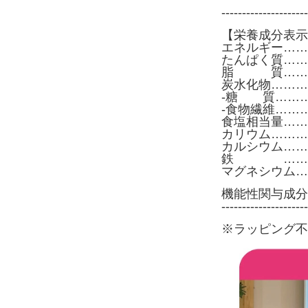
---------------------
【栄養成分表示
エネルギー………3
たんぱく質………
脂 質………
炭水化物…………
-糖 質………4
-食物繊維………7
食塩相当量………
カリウム…………
カルシウム………
鉄 ………0
マグネシウム……
機能性関与成分（
---------------------
※ラッピング