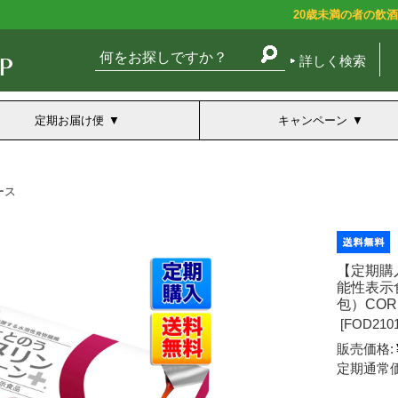
20歳未満の者の飲
詳しく検索
定期お届け便
キャンペーン
ース
【定期購
能性表示食
包）COR
[
FOD2101
販売価格:
定期通常価