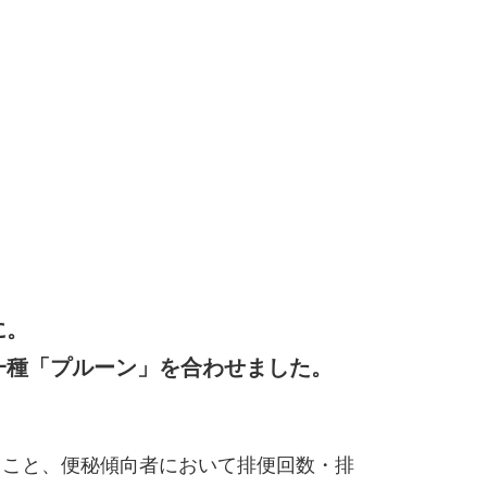
に。
一種「プルーン」を合わせました。
。
ること、便秘傾向者において排便回数・排