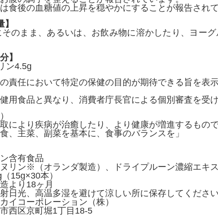
は食後の血糖値の上昇を穏やかにすることが報告されてい
量】
にそのまま、あるいは、お飲み物に溶かしたり、ヨー
分】
ン4.5g
の責任において特定の保健の目的が期待できる旨を表
健用食品と異なり、消費者庁長官による個別審査を受
）
取により疾病が治癒したり、より健康が増進するもの
食、主菜、副菜を基本に、食事のバランスを」
ン含有食品
ヌリン※（オランダ製造）、ドライプルーン濃縮エキ
（15g×30本）
造より18ヶ月
射日光、高温多湿を避けて涼しい所に保存してくださ
カイコーポレーション（株）
京町堀1丁目18-5