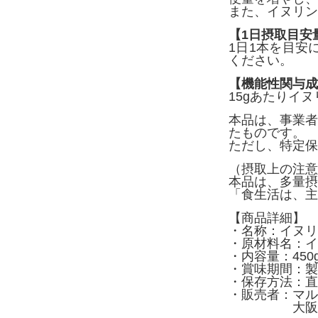
また、イヌリン
【1日摂取目安
1日1本を目安
ください。
【機能性関与成
15gあたりイヌリ
本品は、事業者
たものです。
ただし、特定保
（摂取上の注意
本品は、多量摂
「食生活は、主
【商品詳細】
・名称：イヌリ
・原材料名：イ
・内容量：450g
・賞味期間：製
・保存方法：直
・販売者：マル
大阪市西区