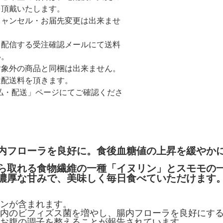
を頂戴いたします。
キャンセル・お届先変更は出来ませ
て配信する受注確認メールにて送料
い。
対象外の商品と同梱は出来ません。
途配送料を頂きます。
払・配送」ページにてご確認くださ
内フローラを良好に。食後血糖値の上昇を緩やか
ら取れる食物繊維の一種「イヌリン」とスモモの
濃厚な甘みで、美味しく毎日食べていただけます
ンが含まれます。
内のビフィズス菌を増やし、腸内フローラを良好にす
お腹の調子を整えることが報告されています。