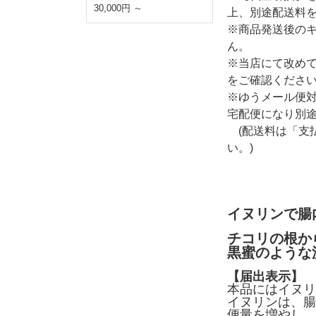
30,000円 ～
上、別途配送料
※商品発送後の
ん。
※当店にて改め
をご確認くださ
※ゆうメール便
宅配便になり別
(配送料は「支
い。)
イヌリンで腸
チコリの根か
黒蜜のような
【届出表示】
本品にはイヌリ
イヌリンは、腸
便量を増やし、