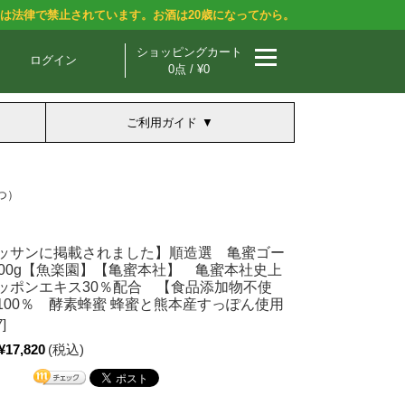
酒は法律で禁止されています。お酒は20歳になってから。
ショッピングカート
ログイン
0点 / ¥0
ご利用ガイド
つ）
ッサンに掲載されました】順造選 亀蜜ゴー
000g【魚楽園】【亀蜜本社】 亀蜜本社史上
ッポンエキス30％配合 【食品添加物不使
100％ 酵素蜂蜜 蜂蜜と熊本産すっぽん使用
]
¥17,820
(税込)