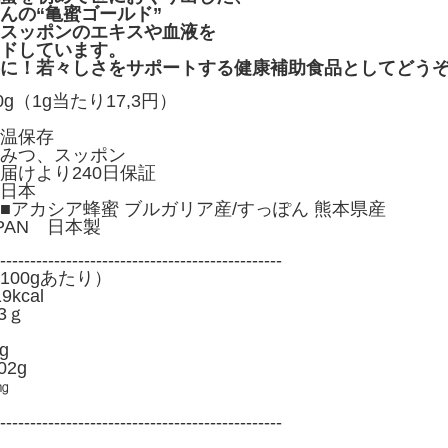
んの“亀蜜ゴールド”
スッポンのエキスや血液を
ドしています。
に！若々しさをサポートする健康補助食品としてどう
g（1g当たり17,3円）
温保存
みつ、スッポン
届けより240日保証
日本
■アカシア蜂蜜 ブルガリア産/すっぽん 熊本県産
APAN 日本製
-----------------------------------------------
100gあたり）
kcal
3ｇ
g
2g
㎎
-----------------------------------------------