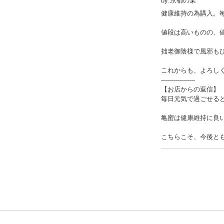
by:京都の某
健康維持の為購入。
値段は高いものの、
拙老御陰様で風邪も
これからも、よろし
-----------------
【お店からの返信】
毎日元気で過ごせる
亀蜜は健康維持に良
こちらこそ、今後と