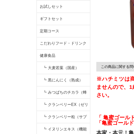
お試しセット
ギフトセット
定期コース
こだわりフード・ドリンク
健康食品
この商品に関する問
┗ 大麦若葉（国産）
※ハチミツは
┗ 黒にんにく（熟成）
ませんので、1
┗ みつばちのチカラ（蜂
さい。
蜜）
┗ クランベリーEX（ゼリ
ー）
┗ クランベリー粒（サプ
「 亀蜜ゴール
「亀蜜ゴールド1
リ）
┗ イヌリンエキス（機能
本家・本元！亀