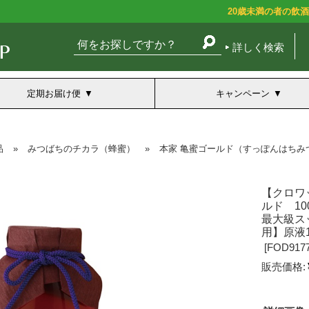
20歳未満の者の飲
詳しく検索
定期お届け便
キャンペーン
品
»
みつばちのチカラ（蜂蜜）
»
本家 亀蜜ゴールド（すっぽんはちみ
【クロワ
ルド 1
最大級ス
用】原液
[
FOD9177
販売価格: