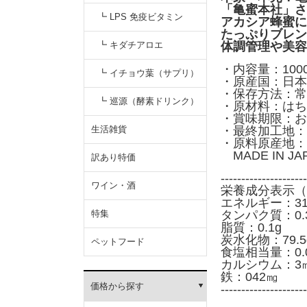
「亀蜜本社」さ
性食品）
┗ LPS 免疫ビタミン
アカシア蜂蜜に
たっぷりブレン
┗ キダチアロエ
体調管理や美容
・内容量：1000
┗ イチョウ葉（サプリ）
・原産国：日本
・保存方法：常
┗ 巡源（酵素ドリンク）
・原材料：はち
・賞味期限：お
生活雑貨
・最終加工地：
・原料原産地：
MADE IN J
訳あり特価
---------------------
ワイン・酒
栄養成分表示（
エネルギー：319
特集
タンパク質：0.
脂質：0.1g
炭水化物：79.5
ペットフード
食塩相当量：0.0
カルシウム：3
鉄：042㎎
価格から探す
---------------------