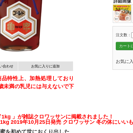
詳細画像
注文数：
カート
お気に入
い合わせ
お気に入りに追加
商品特性上、加熱処理しており
歳未満の乳児には与えないで下
ド1kg 」が雑誌クロワッサンに掲載されました！
kg 2019年10月25日発売 クロワッサン 冬の体にい
蜜を初めて世におくり出した、