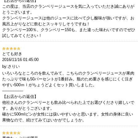
【お店からの返信】
この度は、当店のクランベリージュースを気に入っていただき誠にありが
とうございます。
クランベリージュースは他のジュースに比べて少し酸味が強いですが、お
風呂上がりなどに飲むとスッキリしそうですね！
クランベリー100％、クランベリー150も、また違った味わいですのでぜひ
試してみてください！
とても好き
2016/11/16 01:45:00
by:さりい
いろいろなところのを飲んでみて、こちらのクランベリージュースが果肉
たっぷりで味も50パーセントが1番好み。瓶のため重さを感じにくく注ぎ
やすい500ｍｌがちょうどよくセット買いしました。
-----------------
【お店からの返信】
他社さんのクランベリーとも飲み比べられた上でお選びくださり嬉しいで
す。ありがとうございます。
確かに500mlビンが女性には扱いやすいかと思います。女性の身体に良い
果物なので、続けてみてはいかがでしょうか。