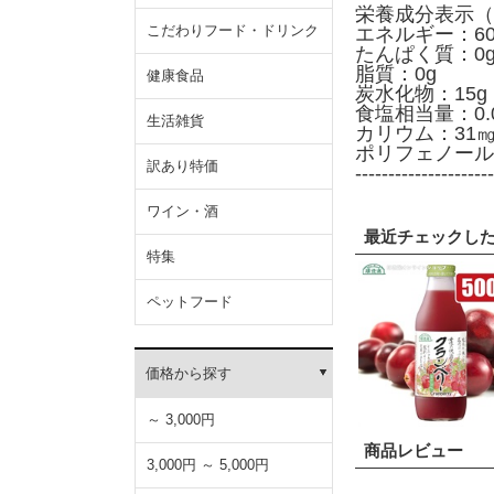
栄養成分表示（
こだわりフード・ドリンク
エネルギー：60k
たんぱく質：0
脂質：0g
健康食品
炭水化物：15g
食塩相当量：0.
生活雑貨
カリウム：31
ポリフェノール
訳あり特価
---------------------
ワイン・酒
最近チェックし
特集
ペットフード
価格から探す
～ 3,000円
商品レビュー
3,000円 ～ 5,000円