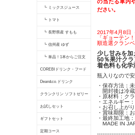
の当たる車内
┗ ミックスジュース
ださい。
┗ トマト
2017年4月
┗ 長野県産 すもも
「ギョーテン！
順造選クランベ
┗ 信州産 ゆず
少し甘みを加
┗ 単品！1本からご注文
50％果汁ク
着色料も化学
COREBIドリンク・フード
瓶入りなので安
Dean&co.ドリンク
・保存方法：未
開封後は冷蔵
クランクリン ソフトゼリー
・原材料：クラ
・エネルギー：10
お試しセット
・お召し上がり
・賞味期限：お
・最終加工地：
ギフトセット
MADE IN J
定期コース
---------------------