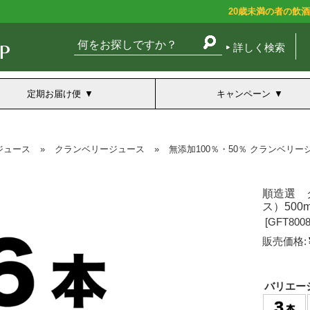
20歳未満の者の飲
詳しく検索
定期お届け便
キャンペーン
ジュース
»
クランベリージュース
»
無添加100％・50％ クランベリー
順造選 
ス）50
[
GFT8008
販売価格:
バリエー