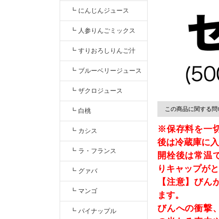
無添加【すっきりキナ
┗ にんじんジュース
酸】クランベリージュー
┗ 人参りんごミックス
ス
┗ すりおろしりんご汁
┗ ブルーベリージュース
┗ ザクロジュース
この商品に関する問
┗ 白桃
※保存料を一
┗ カシス
後は冷蔵庫に入
┗ ラ・フランス
開栓後は常温
りキャップがと
┗ グァバ
【注意】びん
┗ マンゴ
ます。
びんへの衝撃
┗ パイナップル