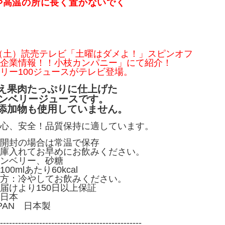
や高温の所に長く置かないでく
8日（土）読売テレビ「土曜はダメよ！」スピンオフ
企業情報！！小枝カンパニー」にて紹介！
リー100ジュースがテレビ登場。
え果肉たっぷりに仕上げた
ランベリージュースです。
添加物も使用していません。
心、安全！品質保持に適しています。
開封の場合は常温で保存
庫入れてお早めにお飲みください。
ンベリー、砂糖
0mlあたり60kcal
方：冷やしてお飲みください。
届けより150日以上保証
日本
APAN 日本製
-----------------------------------------------