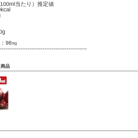
100ml当たり）推定値
cal
g
0g
㎎
：98㎎
-----------------------------------------------
た商品