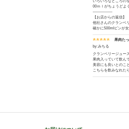
いろいろなところの
00ｍｌがちょうどよ
-----------------
【お店からの返信】
他社さんのクランベ
確かに500mlビン
果肉た
by:みちる
クランベリージュー
果肉入っていて飲ん
美容にも良いとのこ
こちらを飲みなれたら