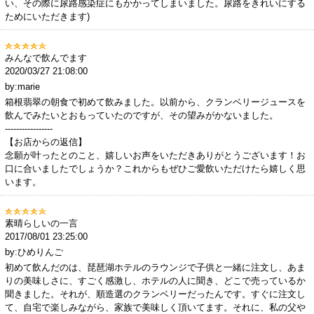
い、その際に尿路感染症にもかかってしまいました。尿路をきれいにする
ためにいただきます)
みんなで飲んでます
2020/03/27 21:08:00
by:marie
箱根翡翠の朝食で初めて飲みました。以前から、クランベリージュースを
飲んでみたいとおもっていたのですが、その望みがかないました。
-----------------
【お店からの返信】
念願が叶ったとのこと、嬉しいお声をいただきありがとうございます！お
口に合いましたでしょうか？これからもぜひご愛飲いただけたら嬉しく思
います。
素晴らしいの一言
2017/08/01 23:25:00
by:ひめりんご
初めて飲んだのは、琵琶湖ホテルのラウンジで子供と一緒に注文し、あま
りの美味しさに、すごく感激し、ホテルの人に聞き、どこで売っているか
聞きました。それが、順造選のクランベリーだったんです。すぐに注文し
て、自宅で楽しみながら、家族で美味しく頂いてます。それに、私の父や