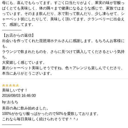
母にも、喜んでもらってます。すごく口当たりがよく、果実の味が甘酸っ
ぱくとても美味しく、体の隅々まで健康になるような感じで、家族ではま
っています。そのまま飲んだり、氷で割って飲んだり、少し凍らせて、シ
ャーベット状にしたりして、美味しく頂いてます。クランベリーに出会え
て、感謝してます。
-----------------
【お店からの返信】
出会いを作ってくれた琵琶湖ホテルさんに感謝します。もちろんお客様に
も。
ラウンジで飲まれたものを、さらに見つけて購入してくださるという気持
ち、
大変嬉しく感じています。
夏のシャーベット美味しそうですね。色々アレンジも楽しんでくださり、
本当にありがとうございます。
美味しいです！
2016/08/03 16:46:00
by:おもち
美容の為に飲み始めました。
100%がかなり酸っぱかったので50%を愛飲しております。
これなら毎日美味しく続けられそうです＾＾♪
-----------------