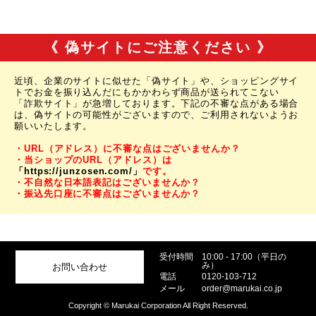
《 偽サイトにご注意ください 》
近頃、企業のサイトに似せた「偽サイト」や、ショッピングサイ
トでお金を振り込んだにもかかわらず商品が送られてこない
「詐欺サイト」が急増しております。下記の不審な点がある場合
は、偽サイトの可能性がございますので、ご利用されないようお
願いいたします。
・URL（アドレス）に不審な点はございませんか？
・当ショップのURL（アドレス）は
「https://junzosen.com/」
です。
・不自然な日本語表記はございませんか？
・振込先口座に不審点はございませんか？
受付時間
10:00 - 17:00（平日の
み）
お問い合わせ
電話
0120-103-712
メール
order@marukai.co.jp
Copyright © Marukai Corporation All Right Reserved.