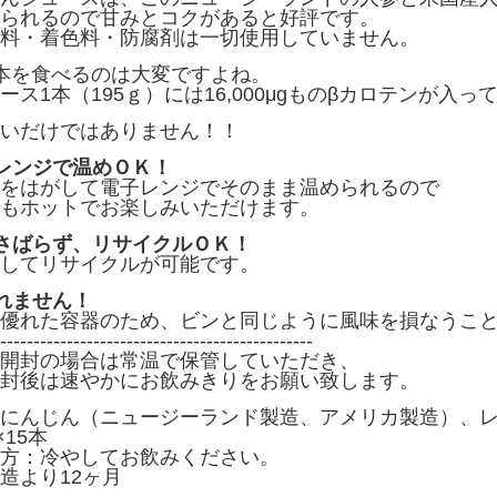
られるので甘みとコクがあると好評です。
料・着色料・防腐剤は一切使用していません。
本を食べるのは大変ですよね。
ス1本（195ｇ）には16,000μgものβカロテンが入
いだけではありません！！
レンジで温めＯＫ！
はがして電子レンジでそのまま温められるので
ホットでお楽しみいただけます。
さばらず、リサイクルＯＫ！
てリサイクルが可能です。
れません！
れた容器のため、ビンと同じように風味を損なうこと
-----------------------------------------------
開封の場合は常温で保管していただき、
やかにお飲みきりをお願い致します。
にんじん（ニュージーランド製造、アメリカ製造）、
×15本
方：冷やしてお飲みください。
造より12ヶ月