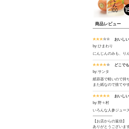
商品レビュー
おいし
by:ひまわり
にんじんのみも、り
どこで
by:サンタ
紙容器で軽いので持
また紙なので捨てや
おいし
by:野々村
いろんな人参ジュー
-----------------
【お店からの返信】
ありがとうございま