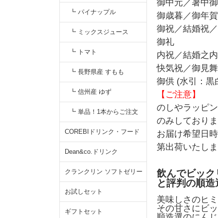
御中元／暑中御
┗ パイナップル
御歳暮／御年賀
御祝／結婚祝／
┗ ミックスジュース
御礼
┗ トマト
内祝／結婚之内
快気祝／御見舞
┗ 長野県産 すもも
御供 (水引：黒
┗ 信州産 ゆず
【ご注意】
のしやラッピン
┗ 単品！1本からご注文
のみしておりま
COREBIドリンク・フード
お届け希望日時
第出荷いたしま
Dean&co.ドリンク
クランクリン ソフトゼリー
飲んでビック
と評判の順造
お試しセット
美味しさのヒミ
その甘さにビッ
ギフトセット
順造選のにんじ