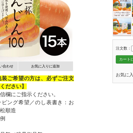
注文数：
カート
い合わせ
お気に入りに追加
お気に入
包装ご希望の方は、必ずご注文
ください】
信欄にご指示ください。
ッピング希望／のし表書き：お
松順造
例