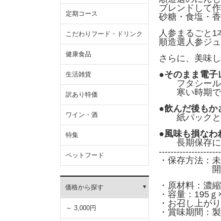
ブレンドして作
定期コース
砂糖・食塩・香
人参まるごと1
こだわりフード・ドリンク
順造選人参ジュー
健康食品
さらに、美味し
●そのまま電子
生活雑貨
フタシールを
寒い時期でも
訳あり特価
●飲んだ後もか
ワイン・酒
紙パックとし
●風味も損なわ
特集
長期保存に優
---------------------
ペットフード
・保存方法：未
開封後は速
・原材料：濃縮
価格から探す
・容量：195ｇ
・お召し上がり
～ 3,000円
・賞味期間：製