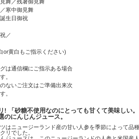
見舞／残暑御見舞
／寒中御見舞
誕生日御祝
祝／
白or黄白もご指示ください)
グは通信欄にご指示ある場合
す。
のないご注文はご準備出来次
す。
リ! 「砂糖不使用なのにとっても甘くて美味しい。
選のにんじんジュース。
ツはニュージーランド産の甘い人参を季節によって品
クリでした。
んジュースは、このニュージーランドの人参と米国産