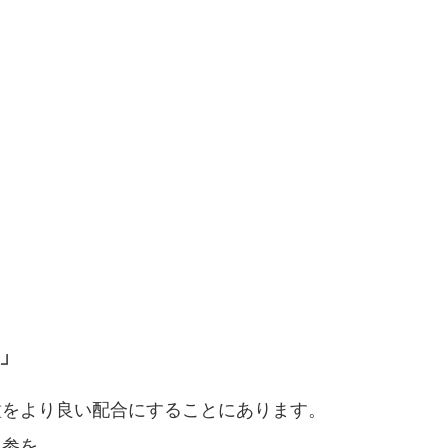
」
種をより良い配合にすることにあります。
人参を