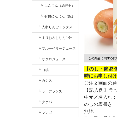
┗ にんじん（紙容器）
元気一杯100％人参ジュ
┗ 有機にんじん（瓶）
ース
┗ 人参りんごミックス
┗ すりおろしりんご汁
┗ ブルーベリージュース
この商品に関する問
┗ ザクロジュース
【のし・簡易
┗ 白桃
時にお申し付け
┗ カシス
ご注文画面の通
【記入例】ラ
┗ ラ・フランス
中元／名入れ：
┗ グァバ
のしの表書き一
無地
┗ マンゴ