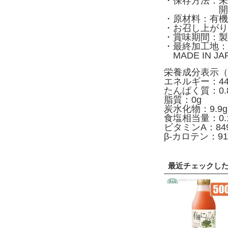
・保存方法：未
開封後は冷
・原材料：有機
・お召し上がり
・賞味期間：製
・最終加工地：
MADE IN J
栄養成分表示（1
エネルギー：44k
たんぱく質：0.
脂質：0g
炭水化物：9.9g
食塩相当量：0.1
ビタミンA：849
β-カロテン：91
最近チェックし