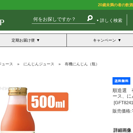
20歳未満の者の飲
詳しく検索
定期お届け便
キャンペーン
ジュース
»
にんじんジュース
»
有機にんじん（瓶）
順造選 
ース、にん
[
GFT8241
販売価格:
詳細画像