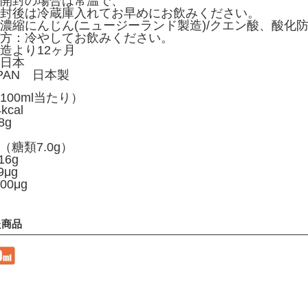
開封の場合は常温で、
蔵庫入れてお早めにお飲みください。
濃縮にんじん(ニュージーランド製造)/クエン酸、酸化防
方：冷やしてお飲みください。
造より12ヶ月
日本
APAN 日本製
00ml当たり）
cal
8g
（糖類7.0g）
6g
μg
00μg
た商品