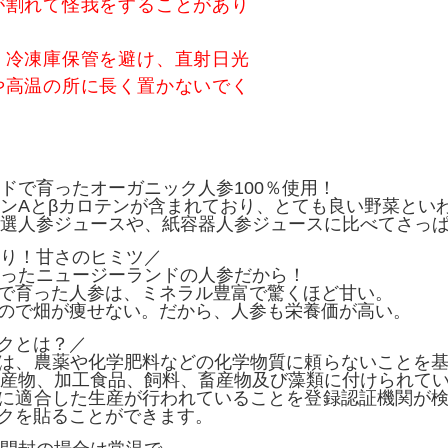
が割れて怪我をすることがあり
、冷凍庫保管を避け、直射日光
や高温の所に長く置かないでく
ドで育ったオーガニック人参100％使用！
ンAとβカロテンが含まれており、とても良い野菜とい
選人参ジュースや、紙容器人参ジュースに比べてさっ
り！甘さのヒミツ／
ったニュージーランドの人参だから！
畑で育った人参は、ミネラル豊富で驚くほど甘い。
いので畑が痩せない。だから、人参も栄養価が高い。
ークとは？／
クは、農薬や化学肥料などの化学物質に頼らないことを
産物、加工食品、飼料、畜産物及び藻類に付けられて
Sに適合した生産が行われていることを登録認証機関が
ークを貼ることができます。