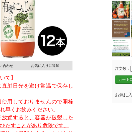
い合わせ
お気に入りに追加
注文数：
いて】
カート
は直射日光を避け常温で保存し
お気に入
切使用しておりませんので開栓
れ早くお飲みください。
で放置すると、容器が破裂した
びだすことがあり危険です。