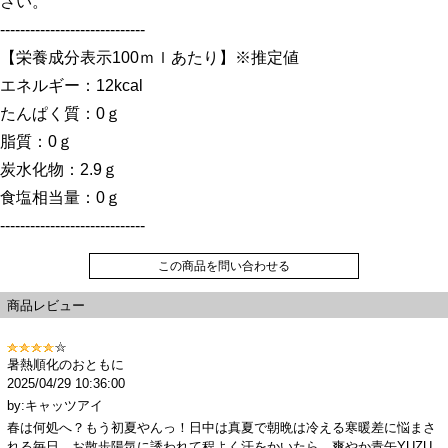
さい。
-----------------------------
【栄養成分表示100ｍｌあたり】※推定値
エネルギー：12kcal
たんぱく質：0ｇ
脂質：0ｇ
炭水化物：2.9ｇ
食塩相当量：0ｇ
-----------------------------
この商品を問い合わせる
商品レビュー
暑熱順化のおともに
2025/04/29 10:36:00
by:キャッツアイ
春は何処へ？もう初夏やんっ！日中は真夏で朝晩は冷える寒暖差に悩まさ
れる毎日。お散歩陽気に誘われて程よく汗をかいたら、爽やか青缶YUZU