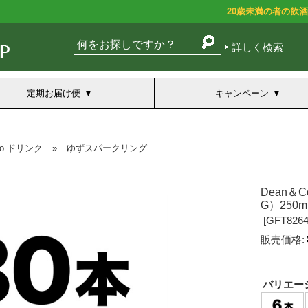
20歳未満の者の飲
詳しく検索
定期お届け便
キャンペーン
co.ドリンク
»
ゆずスパークリング
Dean＆
G）25
[
GFT8264
販売価格:
バリエー