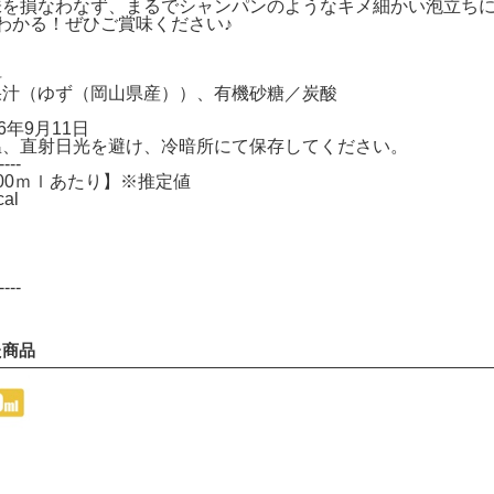
味を損なわなず、まるでシャンパンのようなキメ細かい泡立ち
わかる！ぜひご賞味ください♪
料
果汁（ゆず（岡山県産））、有機砂糖／炭酸
6年9月11日
温、直射日光を避け、冷暗所にて保存してください。
----
00ｍｌあたり】※推定値
al
----
た商品