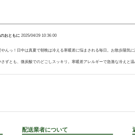
化のおともに
2025/04/29 10:36:00
やんっ！日中は真夏で朝晩は冷える寒暖差に悩まされる毎日。お散歩陽気に誘わ
さずとも、微炭酸でのどごしスッキリ。寒暖差アレルギーで急激な冷えと温めは禁