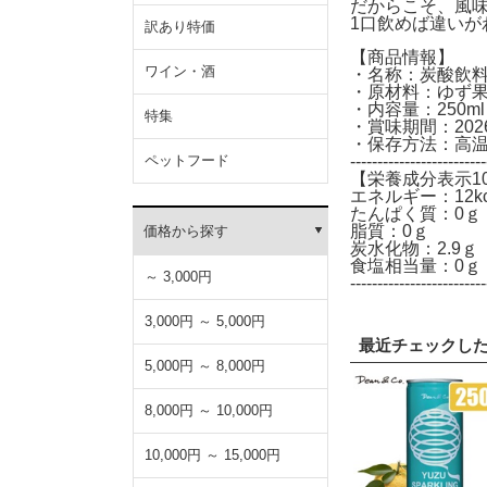
だからこそ、風
1口飲めば違いが
訳あり特価
【商品情報】
ワイン・酒
・名称：炭酸飲
・原材料：ゆず
・内容量：250ml
特集
・賞味期間：202
・保存方法：高
ペットフード
-------------------------
【栄養成分表示1
エネルギー：12kc
たんぱく質：0ｇ
脂質：0ｇ
価格から探す
炭水化物：2.9ｇ
食塩相当量：0ｇ
～ 3,000円
-------------------------
3,000円 ～ 5,000円
最近チェックし
5,000円 ～ 8,000円
8,000円 ～ 10,000円
10,000円 ～ 15,000円