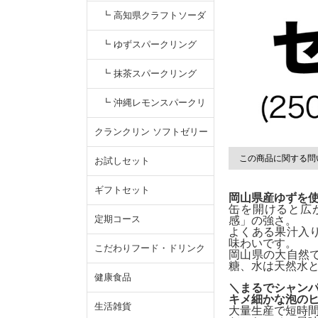
（ミックスジュース）
┗ 高知県クラフトソーダ
┗ ゆずスパークリング
┗ 抹茶スパークリング
┗ 沖縄レモンスパークリ
ング
クランクリン ソフトゼリー
この商品に関する問
お試しセット
ギフトセット
岡山県産ゆずを
缶を開けると広
定期コース
感」の強さ。
よくある果汁入
味わいです。
こだわりフード・ドリンク
岡山県の大自然
糖、水は天然水と
健康食品
＼まるでシャン
キメ細かな泡の
生活雑貨
大量生産で短時