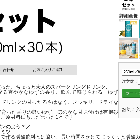
詳細画像
い合わせ
お気に入りに追加
注文数：
使った、ちょっと大人のスパークリングドリンク。
がる爽やかなゆずの香り、飲んで感じられる「ゆず
カート
りドリンクの甘ったるさはなく、スッキリ、ドライな
お気に入
で育った香りの良いゆず、ほのかな甘味付けは有機砂
、原材料にもこだわった1本です。
パンのよう？／
ヒミツ
間で作る炭酸飲料とは違い、長い時間をかけてじっくりと炭酸