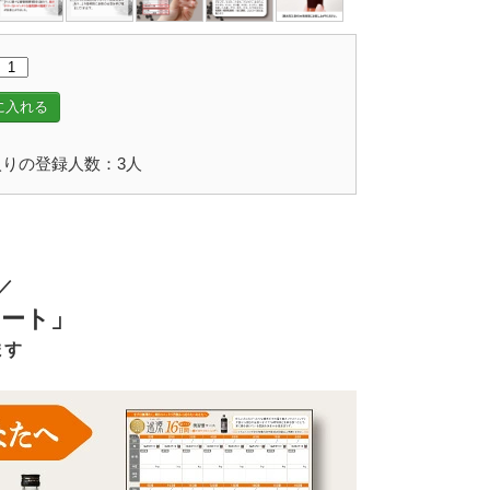
に入れる
りの登録人数：3人
／
ート」
ます