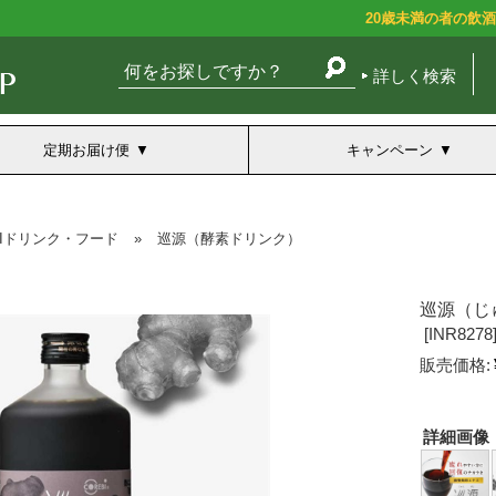
20歳未満の者の飲
詳しく検索
定期お届け便
キャンペーン
BIドリンク・フード
»
巡源（酵素ドリンク）
巡源（じ
[
INR8278
販売価格:
詳細画像