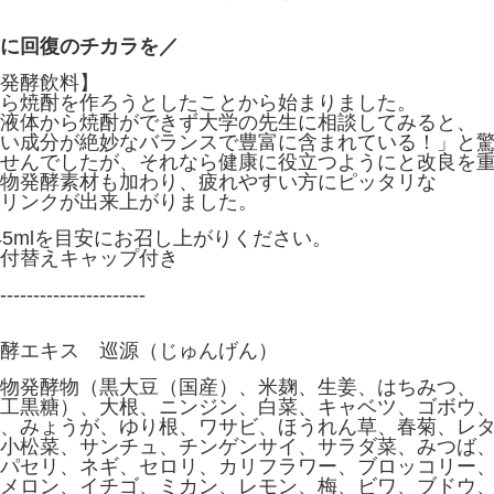
に回復のチカラを／
発酵飲料】
ら焼酎を作ろうとしたことから始まりました。
液体から焼酎ができず大学の先生に相談してみると、
い成分が絶妙なバランスで豊富に含まれている！」と
せんでしたが、それなら健康に役立つようにと改良を
物発酵素材も加わり、疲れやすい方にピッタリな
リンクが出来上がりました。
45mlを目安にお召し上がりください。
付替えキャップ付き
----------------------
酵エキス 巡源（じゅんげん）
物発酵物（黒大豆（国産）、米麹、生姜、はちみつ、
工黒糖）、大根、ニンジン、白菜、キャベツ、ゴボウ
、みょうが、ゆり根、ワサビ、ほうれん草、春菊、レ
小松菜、サンチュ、チンゲンサイ、サラダ菜、みつば
パセリ、ネギ、セロリ、カリフラワー、ブロッコリー
メロン、イチゴ、ミカン、レモン、梅、ビワ、ブドウ