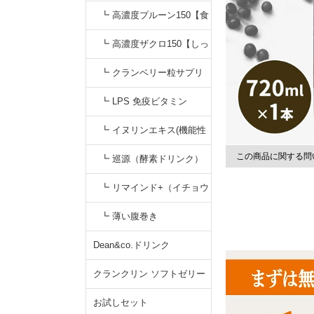
【すっきりキナ酸】
無添加カシスジュース【く
┗ 高濃度プルーン150【食
っきりアントシアニン】
物繊維&鉄分】プルーンジ
┗ 高濃度ザクロ150【しっ
ュース
かりエラグ酸】無添加
┗ クランベリー粒サプリ
┗ LPS 免疫ビタミン
┗ イヌリンエキス(機能性
この商品に関する問
食品)
┗ 巡源（酵素ドリンク）
┗ リマインド+（イチョウ
葉サプリ）
┗ 薄い腹巻き
Dean&co.ドリンク
クランクリン ソフトゼリー
お試しセット