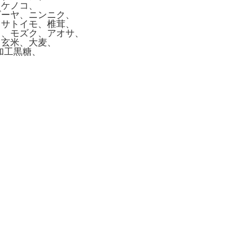
タケノコ、
ゴーヤ、ニンニク、
、サトイモ、椎茸、
リ、モズク、アオサ、
、玄米、大麦、
加工黒糖、