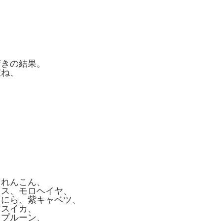
驚きの結果。
重ね、
、れんこん、
タス、モロヘイヤ、
、にら、紫キャベツ、
、スイカ、
、プルーン、