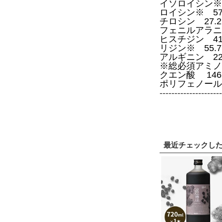
イソロイシン※ 
ロイシン※ 57
チロシン 27.2
フェニルアラニン
ヒスチジン 41.
リジン※ 55.7
アルギニン 22
※総必須アミノ酸
クエン酸 146.
ポリフェノール総
---------------------
最近チェックし