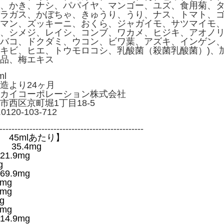
、かき、ナシ、パパイヤ、マンゴー、ユズ、食用菊、
ラガス、かぼちゃ、きゅうり、うり、ナス、トマト、
マン、ズッキーニ、おくら、ジャガイモ、サツマイモ
、シメジ、レイシ、コンブ、ワカメ、ヒジキ、アオノ
バコ、ドクダミ、ウコン、ビワ葉、アズキ、インゲン
キビ、ヒエ、トウモロコシ、乳酸菌（殺菌乳酸菌）)、
品、梅エキス
l
造より24ヶ月
カイコーポレーション株式会社
京町堀1丁目18-5
-103-712
------------------------------------------------
 45mlあたり】
35.4mg
1.9mg
g
9.9mg
mg
mg
g
mg
4.9mg