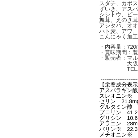
スダチ、カボス
ずいき、アスパ
シシトウ、ピー
舞茸、えのき茸
アシタバ、オオ
ハト麦、アワ、
こんにゃく加工
・内容量：720m
・賞味期間：製
・販売者：マル
大阪市西区
TEL.0120
--------------------
【栄養成分表示
アスパラギン酸 
スレオニン※ 2
セリン 21.8m
グルタミン酸 6
プロリン 41.2
グリシン 10.6
アラニン 28m
バリン※ 22.3
メチオニン※ 1