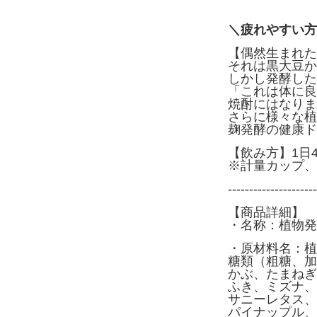
＼疲れやすい方
【偶然生まれた
それは黒大豆か
しかし発酵した
「これは体に良
焼酎にはなりま
さらに様々な植
麹発酵の健康ド
【飲み方】1日
※計量カップ、
---------------------
【商品詳細】
・名称：植物発
・原材料名：植
糖類（粗糖、加
かぶ、たまねぎ
ふき、ミズナ、
サニーレタス、
パイナップル、