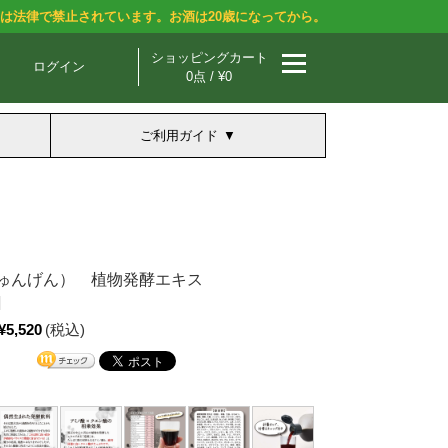
酒は法律で禁止されています。お酒は20歳になってから。
ショッピングカート
ログイン
0点 / ¥0
ご利用ガイド
ゅんげん） 植物発酵エキス
]
¥5,520
(税込)