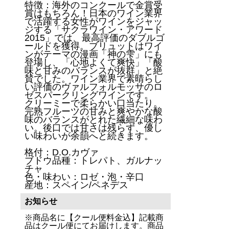
特徴：海外のコンクールで金賞受
賞はもちろん！日本のワイン業界
で活躍する女性がワインをジャッ
ジする「サクラワイン・アワード
2015」では、最高評価のダブルゴ
ールドを獲得。ブリュットはワイ
ンがテーマの漫画「神の雫」にも
登場し、「心地よくて爽快」「酸
味と甘みのバランスが抜群」と絶
賛でした。ワイン業界で素晴らし
い評価のヴァルフォルモッサのロ
ゼスパークリングワインです。
クリーミーで柔らかい口当たり。
完熟フルーツの甘みと爽やかな酸
味のバランスがとれた繊細な味わ
い。後口では甘さは残らず、優し
い味わいが余韻へと続きます。
格付：D.O.カヴァ
ブドウ品種：トレパト、ガルナッ
チャ
色・味わい：ロゼ・泡・辛口
産地：スペイン/ペネデス
お知らせ
※商品名に【クール便料金込】記載商
品はクール便にてお届けします。商品