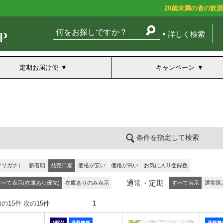
20歳未満の者の飲
詳しく検索
定期お届け便
キャンペーン
条件を指定して検索
フリガナ）
新着順
発売日順
価格が安い
価格が高い
お気に入り登録数
通常・定期
すべて表示(在庫あり優先)
在庫ありのみ表示
すべて表示
通常購
件） 前の15件 次の15件
1