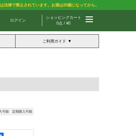
酒は法律で禁止されています。お酒は20歳になってから。
ショッピングカート
ログイン
0点 / ¥0
ご利用ガイド
入可能
定期購入可能