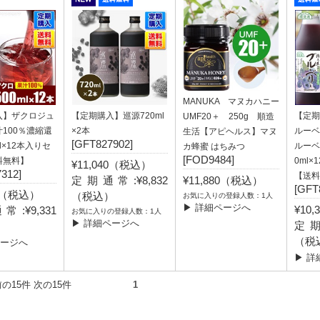
MANUKA マヌカハニー
入】ザクロジュ
【定期購入】巡源720ml
【定期
UMF20＋ 250g 順造
100％濃縮還
×2本
ルーベ
生活【アピヘルス】マヌ
[GFT827902]
l×12本入りセ
ルーベ
カ蜂蜜 はちみつ
[FOD9484]
料無料】
0ml
¥11,040（税込）
312]
【送料
定期通常:¥8,832
¥11,880（税込）
[GFT
68（税込）
（税込）
お気に入りの登録人数：1人
▶ 詳細ページへ
¥10
:¥9,331
お気に入りの登録人数：1人
▶ 詳細ページへ
定期
）
（税
ページへ
▶ 詳
件） 前の15件 次の15件
1