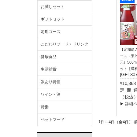
お試しセット
ギフトセット
定期コース
こだわりフード・ドリンク
【定期購
ース（果汁
健康食品
元）500m
ット【送
生活雑貨
[GFT807
訳あり特価
¥10,3
定期通常
ワイン・酒
（税込
▶ 詳細
特集
ペットフード
1件～4件（全4