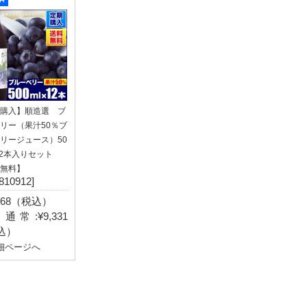
購入】順造選 ブ
リー（果汁50％ブ
リージュース）50
×12本入りセット
無料】
810912]
,368（税込）
通常:¥9,331
込）
細ページへ