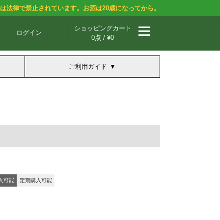
酒は法律で禁止されています。お酒は20歳になってから。
ショッピングカート
ログイン
0点 / ¥0
ご利用ガイド
入可能
定期購入可能