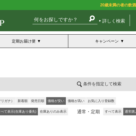
20歳未満の者の飲
詳しく検索
定期お届け便
キャンペーン
条件を指定して検索
フリガナ）
新着順
発売日順
価格が安い
価格が高い
お気に入り登録数
通常・定期
すべて表示(在庫あり優先)
在庫ありのみ表示
すべて表示
通常購