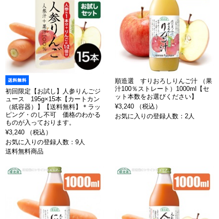
順造選 すりおろしりんご汁 （果
汁100％ストレート）1000ml【セ
初回限定【お試し】人参りんごジ
ット本数をお選びください】
ュース 195g×15本【カートカン
¥3,240 （税込）
（紙容器）】【送料無料】＊ラッ
ピング・のし不可 価格のわかる
お気に入りの登録人数：2人
ものが入っております。
¥3,240 （税込）
お気に入りの登録人数：9人
送料無料商品