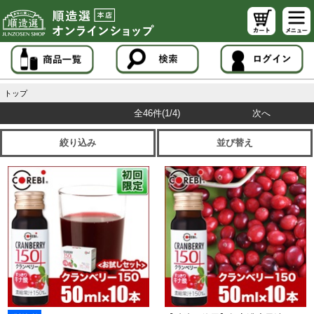
トップ
全46件
(1/4)
次へ
絞り込み
並び替え