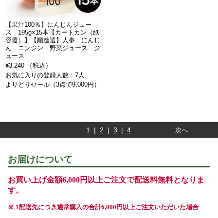
【果汁100％】にんじんジュー
ス 195g×15本【カートカン（紙
容器）】【順造選】人参 にんじ
ん ニンジン 野菜ジュース ジ
ュース
¥3,240 （税込）
お気に入りの登録人数：7人
よりどりセール（3点で9,000円）
1 |
2
|
3
|
4
次へ