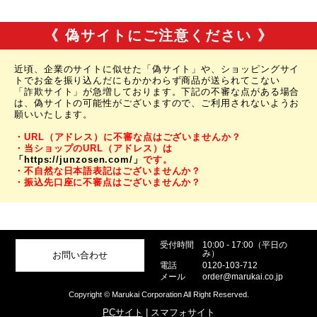
《 偽サイトにご注意ください 》
近頃、企業のサイトに似せた「偽サイト」や、ショッピングサイ
トでお金を振り込んだにもかかわらず商品が送られてこない
「詐欺サイト」が急増しております。下記の不審な点がある場合
は、偽サイトの可能性がございますので、ご利用されないようお
願いいたします。
・URL（アドレス）に不審な点はございませんか？
・当ショップのURL（アドレス）は
「https://junzosen.com/」
です。
・不自然な日本語表記はございませんか？
・振込先口座に不審点はございませんか？
受付時間
10:00 - 17:00（平日の
み）
お問い合わせ
電話
0120-103-712
メール
order@marukai.co.jp
Copyright © Marukai Corporation All Right Reserved.
PCサイト
| スマフォサイト