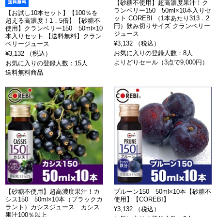
【砂糖不使用】超高濃度果汁！ク
ランベリー150 50ml×10本入りセ
【お試し10本セット】【100％を
ット COREBI （1本あたり313．2
超える高濃度！1．5倍】【砂糖不
円）飲み切りサイズ クランベリー
使用】クランベリー150 50ml×10
ジュース
本入りセット 【送料無料】クラン
¥3,132 （税込）
ベリージュース
お気に入りの登録人数：8人
¥3,132 （税込）
よりどりセール（3点で9,000円）
お気に入りの登録人数：15人
送料無料商品
【砂糖不使用】超高濃度果汁！カ
プルーン150 50ml×10本【砂糖不
シス150 50ml×10本（ブラックカ
使用】【COREBI】
ラント）カシスジュース カシス
¥3,132 （税込）
果汁100％以上