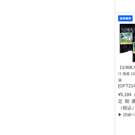
【定期購
汁 国産 10
袋
[GFT214
¥5,18
定期通常
（税込
▶ 詳細