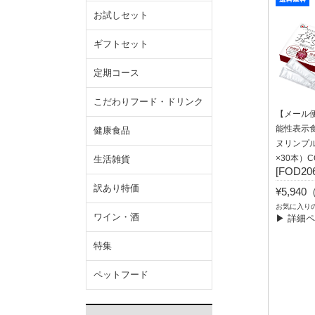
お試しセット
ギフトセット
定期コース
こだわりフード・ドリンク
【メール
能性表示
健康食品
ヌリンプル
×30本）C
生活雑貨
[FOD206
訳あり特価
¥5,94
お気に入り
ワイン・酒
▶ 詳細
特集
ペットフード