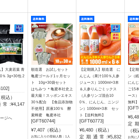
入】大麦若葉 青
順造選 お試しセット
【定期購入】順造選 に
【定期
0％ 3g×30包 2
亀蜜ゴールド1ヶ月セッ
んじん（果汁100％人参
ン（
ト 10g×30袋セット
ジュース）1000ml×3本
にんじ
102]
はちみつ ＊亀蜜本社史上
＆人参りんごミックス
ご15
最大級！スッポンエキス
（人参リンゴ混合10
ース）
4（税込）
30％配合 【食品添加物
0％、にんじん、ニンジ
無料】
:¥4,147
[GFT
不使用】原液100％ 酵
ン）1000ml×3本 セッ
）
素蜂蜜 亀蜜本社
ト【送料無料】
¥6,
ページへ
[GFT60744]
[GFT60773]
定期
¥7,407（税込）
¥6,480（税込）
（税
定期通常:¥5,832
お気に入りの登録人数：1人
お気に