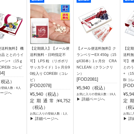
便送料無料】 機
【定期購入】【メール便
【メール便送料無料】ク
【定期
食品 ととのうイ
送料無料・日時指定不
ランベリーEX 450g（15
送料無
ーン+ （15ｇ
可】 LPS 粒 （リポポリ
gX30本）1ヶ月分 CRA
可】 
OREBi コレビ
サッカライド）1ヶ月分9
NCLEAN（クランクリ
とのう
4]
0粒入り COREBI（コレ
ン）
+ （1
[FOD2081]
ビ）
Bi コ
0（税込）
[FOD2078]
[FOD
¥5,940（税込）
の登録人数：6人
ページへ
¥5,940（税込）
¥5,
お気に入りの登録人数：19人
▶ 詳細ページへ
定期通常:¥4,752
定期
（税込）
（税
お気に入りの登録人数：1人
お気に
▶ 詳細ページへ
▶ 詳