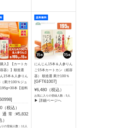
購入】【カートカ
にんじん15本＆人参りん
紙容器）】順造選
ご15本カートカン（紙容
ん15本＆人参りん
器） 順造選 果汁100％
[GFT61007]
本（果汁100％ジュ
195g×30本【送料
¥6,480（税込）
お気に入りの登録人数：5人
60998]
▶ 詳細ページへ
480（税込）
通常:¥5,832
込）
入りの登録人数：11人