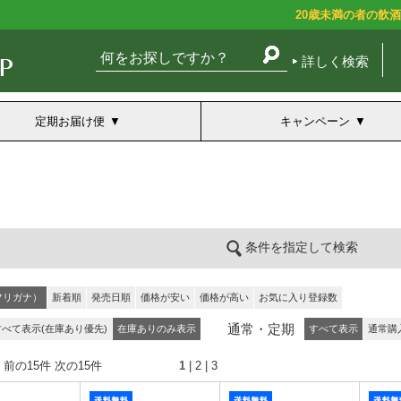
20歳未満の者の飲
詳しく検索
定期お届け便
キャンペーン
条件を指定して検索
フリガナ）
新着順
発売日順
価格が安い
価格が高い
お気に入り登録数
通常・定期
すべて表示(在庫あり優先)
在庫ありのみ表示
すべて表示
通常購
 前の15件
次の15件
1
|
2
|
3