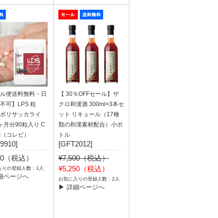
ル便送料無料・日
【 30％OFFセール】ザ
不可】LPS 粒
クロ和漢酒 300ml×3本セ
ポリサッカライ
ット リキュール（17種
ヶ月分90粒入り C
類の和漢素材配合）小ボ
BI（コレビ）
トル
9910]
[GFT2012]
940（税込）
¥7,500（税込）
¥5,250（税込）
入りの登録人数：1人
細ページへ
お気に入りの登録人数：2人
▶ 詳細ページへ