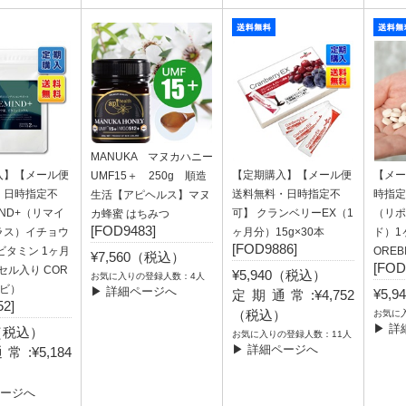
MANUKA マヌカハニー
入】【メール便
【定期購入】【メール便
【メー
UMF15＋ 250g 順造
・日時指定不
送料無料・日時指定不
時指定
生活【アピヘルス】マヌ
IND+（リマイ
可】 クランベリーEX（1
（リポ
カ蜂蜜 はちみつ
[FOD9483]
ラス）イチョウ
ヶ月分）15g×30本
ド）1
[FOD9886]
ビタミン 1ヶ月
ORE
¥7,560（税込）
[FOD
プセル入り COR
¥5,940（税込）
お気に入りの登録人数：4人
レビ）
▶ 詳細ページへ
¥5,
定期通常:¥4,752
2]
（税込）
お気に
▶ 詳
0（税込）
お気に入りの登録人数：11人
▶ 詳細ページへ
:¥5,184
）
ページへ