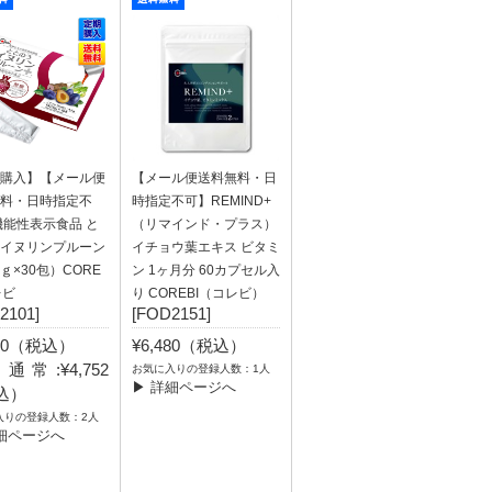
購入】【メール便
【メール便送料無料・日
料・日時指定不
時指定不可】REMIND+
機能性表示食品 と
（リマインド・プラス）
イヌリンプルーン
イチョウ葉エキス ビタミ
5ｇ×30包）CORE
ン 1ヶ月分 60カプセル入
レビ
り COREBI（コレビ）
2101]
[FOD2151]
940（税込）
¥6,480（税込）
通常:¥4,752
お気に入りの登録人数：1人
▶ 詳細ページへ
込）
入りの登録人数：2人
細ページへ