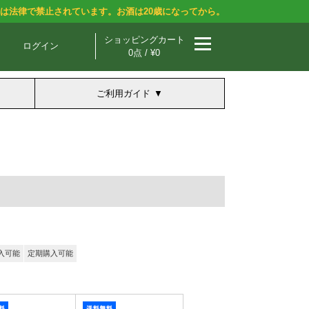
酒は法律で禁止されています。お酒は20歳になってから。
ショッピングカート
ログイン
0点 / ¥0
ご利用ガイド
入可能
定期購入可能