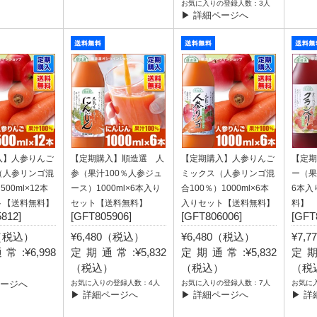
お気に入りの登録人数：3人
▶ 詳細ページへ
入】人参りんご
【定期購入】順造選 人
【定期購入】人参りんご
【定期
（人参リンゴ混
参（果汁100％人参ジュ
ミックス（人参リンゴ混
ー（果汁
500ml×12本
ース）1000ml×6本入り
合100％）1000ml×6本
6本入
ト【送料無料】
セット【送料無料】
入りセット【送料無料】
料】
812]
[GFT805906]
[GFT806006]
[GFT
6（税込）
¥6,480（税込）
¥6,480（税込）
¥7,
:¥6,998
定期通常:¥5,832
定期通常:¥5,832
定期
）
（税込）
（税込）
（税
ページへ
お気に入りの登録人数：4人
お気に入りの登録人数：7人
お気に
▶ 詳細ページへ
▶ 詳細ページへ
▶ 詳