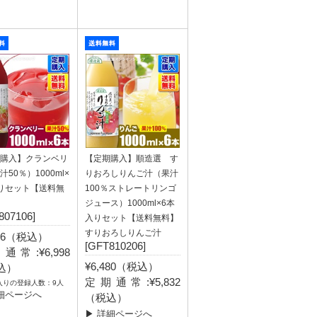
購入】クランベリ
【定期購入】順造選 す
50％）1000ml×
りおろしりんご汁（果汁
りセット【送料無
100％ストレートリンゴ
ジュース）1000ml×6本
807106]
入りセット【送料無料】
すりおろしりんご汁
776（税込）
[GFT810206]
通常:¥6,998
¥6,480（税込）
込）
定期通常:¥5,832
入りの登録人数：9人
細ページへ
（税込）
▶ 詳細ページへ