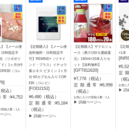
入】【メール便
【定期購入】【メール便
【定期購入】ザクロジュ
【定期
・日時指定不
送料無料・日時指定不
ース（果汁100％濃縮還
×1本
[INR
 粒 （リポポリ
可】REMIND+（リマイ
元）180ml×20本入りセ
ド）1ヶ月分9
ンド・プラス）イチョウ
ット【送料無料】
¥5,
[GFT811620]
OREBI（コレ
葉エキス ビタミン 1ヶ月
定期
分 60カプセル入り COR
¥7,776（税込）
（税
8]
EBI（コレビ）
定期通常:¥6,998
お気に
[FOD2152]
▶ 詳
0（税込）
（税込）
¥6,480（税込）
:¥4,752
お気に入りの登録人数：1人
▶ 詳細ページへ
定期通常:¥5,184
）
（税込）
の登録人数：1人
ページへ
▶ 詳細ページへ