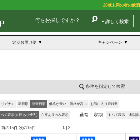
20歳未満の者の飲
詳しく検索
定期お届け便
キャンペーン
条件を指定して検索
フリガナ）
新着順
発売日順
価格が安い
価格が高い
お気に入り登録数
通常・定期
すべて表示(在庫あり優先)
在庫ありのみ表示
すべて表示
通常購
 前の15件
次の15件
1
|
2