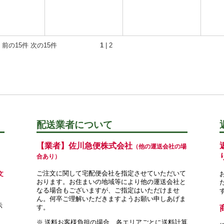
 前の15件
次の15件
1
|
2