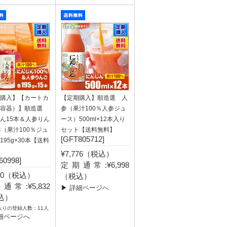
購入】【カートカ
【定期購入】順造選 人
紙容器）】順造選
参（果汁100％人参ジュ
ん15本＆人参りん
ース）500ml×12本入り
本（果汁100％ジュ
セット【送料無料】
[GFT805712]
195g×30本【送料
¥7,776（税込）
60998]
定期通常:¥6,998
480（税込）
（税込）
通常:¥5,832
▶ 詳細ページへ
込）
入りの登録人数：11人
細ページへ