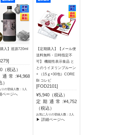
購入】巡源720ml
【定期購入】【メール便
送料無料・日時指定不
8279]
可】 機能性表示食品 と
とのうイヌリンプルーン
520（税込）
+ （15ｇ×30包）CORE
通常:¥4,968
Bi コレビ
込）
[FOD2101]
入りの登録人数：1人
細ページへ
¥5,940（税込）
定期通常:¥4,752
（税込）
お気に入りの登録人数：2人
▶ 詳細ページへ