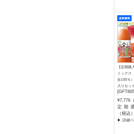
【定期購
ミックス
合100％）
入りセッ
[GFT805
¥7,77
定期通常
（税込
▶ 詳細