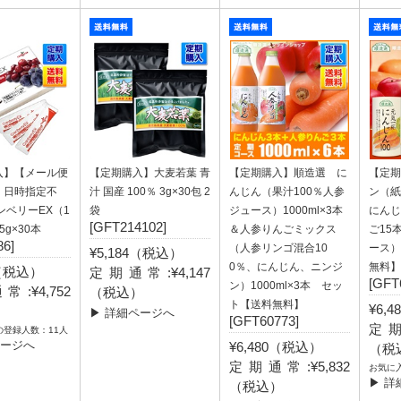
入】【メール便
【定期購入】大麦若葉 青
【定期購入】順造選 に
【定期
・日時指定不
汁 国産 100％ 3g×30包 2
んじん（果汁100％人参
ン（
ンベリーEX（1
袋
ジュース）1000ml×3本
にんじ
[GFT214102]
g×30本
＆人参りんごミックス
ご15
6]
（人参リンゴ混合10
ース）
¥5,184（税込）
0％、にんじん、ニンジ
無料】
0（税込）
定期通常:¥4,147
[GFT
ン）1000ml×3本 セッ
:¥4,752
（税込）
ト【送料無料】
¥6,
）
▶ 詳細ページへ
[GFT60773]
定期
の登録人数：11人
ページへ
¥6,480（税込）
（税
定期通常:¥5,832
お気に
▶ 詳
（税込）