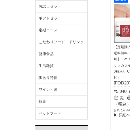
お試しセット
ギフトセット
定期コース
こだわりフード・ドリンク
【定期購
送料無料
健康食品
可】 LPS
サッカライ
生活雑貨
0粒入り C
訳あり特価
ビ）
[FOD207
ワイン・酒
¥5,94
定期通常
特集
（税込
お気に入り
ペットフード
▶ 詳細