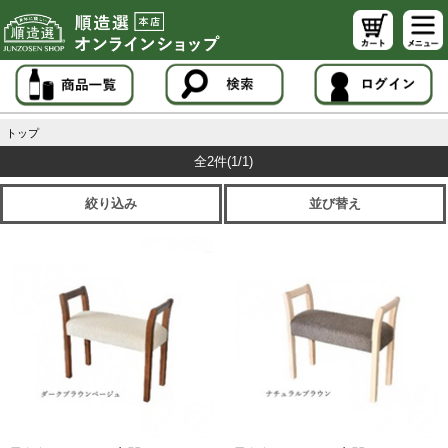
トップ
全2件
(1/1)
絞り込み
並び替え