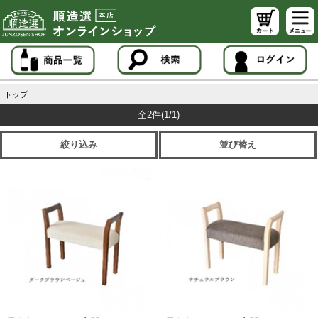
トップ
全2件
(1/1)
絞り込み
並び替え