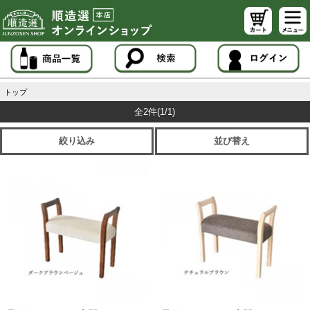
トップ
全2件
(1/1)
絞り込み
並び替え