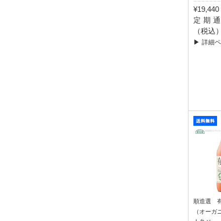
¥19,4
定期通常
（税込
▶ 詳細
順造選 
（オーガニ