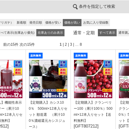
条件を指定して検索
フリガナ）
新着順
発売日順
価格が安い
価格が高い
お気に入り登録数
通常・定期
すべて表示(在庫あり優先)
在庫ありのみ表示
すべて表示
通常購
） 前の15件
次の15件
1
|
2
|
3
| ...
8
入】機能性表示
【定期購入】カシス10
【定期購入】クランベリ
【定期
ー（果汁10
0％ 500ml×12本入りセ
ー100（果汁100％）500
クラン
ml×12本入りセ
ット 順造選 （果汁10
ml×12本入りセット【送
0％）
料無料】
0％濃縮還元カシスジュ
料無料】
ット【
612]
[GFT807212]
[GFT
ース）