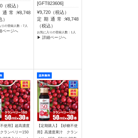
[GFT823606]
720（税込）
¥9,720（税込）
通常:¥8,748
定期通常:¥8,748
込）
（税込）
入りの登録人数：7人
細ページへ
お気に入りの登録人数：1人
▶ 詳細ページへ
不使用】超高濃度
【定期購入】【砂糖不使
クランベリー150
用】高濃度果汁 クラン