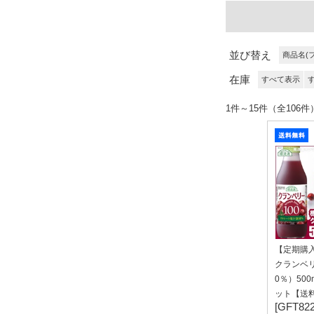
並び替え
商品名(
在庫
すべて表示
1件～15件（全106件
【定期購
クランベリ
0％）500
ット【送
[GFT822