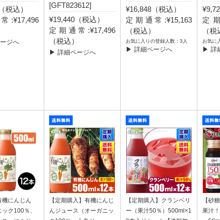
[GFT823612]
40（税込）
¥16,848（税込）
¥9,
¥19,440（税込）
:¥17,496
定期通常:¥15,163
定期
定期通常:¥17,496
）
（税込）
（税
（税込）
ページへ
お気に入りの登録人数：3人
お気に
▶ 詳細ページへ
▶ 詳
▶ 詳細ページへ
有機にんじん
【定期購入】有機にんじ
【定期購入】クランベリ
【砂糖
ック100％、
んジュース（オーガニッ
ー（果汁50％）500ml×1
果汁！