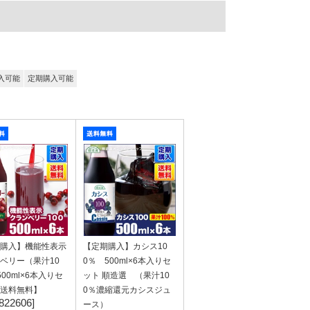
入可能
定期購入可能
購入】機能性表示
【定期購入】カシス10
ベリー（果汁10
0％ 500ml×6本入りセ
500ml×6本入りセ
ット 順造選 （果汁10
送料無料】
0％濃縮還元カシスジュ
822606]
ース）