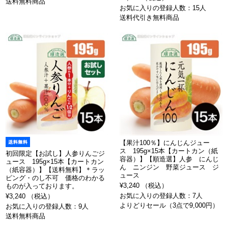
送料無料商品
お気に入りの登録人数：15人
送料代引き無料商品
【果汁100％】にんじんジュー
ス 195g×15本【カートカン（紙
初回限定【お試し】人参りんごジ
容器）】【順造選】人参 にんじ
ュース 195g×15本【カートカン
ん ニンジン 野菜ジュース ジ
（紙容器）】【送料無料】＊ラッ
ュース
ピング・のし不可 価格のわかる
¥3,240 （税込）
ものが入っております。
お気に入りの登録人数：7人
¥3,240 （税込）
よりどりセール（3点で9,000円）
お気に入りの登録人数：9人
送料無料商品