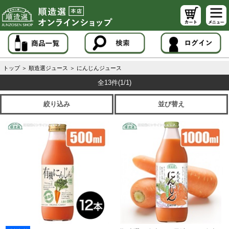
トップ
＞
順造選ジュース
＞
にんじんジュース
全13件
(1/1)
絞り込み
並び替え