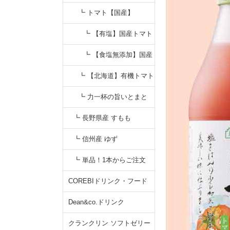
┗ トマト【国産】
┗ 【有塩】国産トマト
┗ 【食塩無添加】国産
トマト
┗ 【北海道】有機トマト
┗ 力一杯の旨いとまと
┗ 長野県産 すもも
┗ 信州産 ゆず
┗ 単品！1本からご注文
COREBIドリンク・フード
Dean&co.ドリンク
クランクリン ソフトゼリー