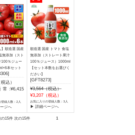
入】順造選 国産
順造選 国産 トマト 食塩
食塩無添加（スト
無添加（ストレート果汁
100％ジュー
100％ジュース）1000ml
ml×6本セット
【セット本数をお選びく
306]
ださい】
[GFT8273]
8（税込）
¥3,564（税込）
:¥6,415
¥3,207（税込）
）
お気に入りの登録人数：3人
の登録人数：2人
▶ 詳細ページへ
ページへ
件） 前の15件 次の15件
1