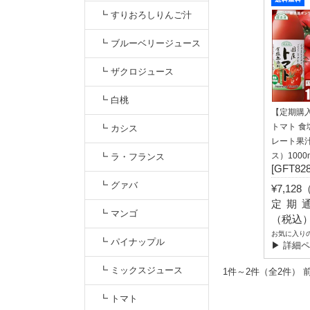
┗ すりおろしりんご汁
┗ ブルーベリージュース
┗ ザクロジュース
┗ 白桃
【定期購
トマト 
┗ カシス
レート果汁
ス）1000
┗ ラ・フランス
[GFT828
┗ グァバ
¥7,12
定期通常
┗ マンゴ
（税込
お気に入り
┗ パイナップル
▶ 詳細
┗ ミックスジュース
1件～2件（全2
┗ トマト