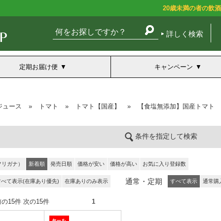
20歳未満の者の飲
詳しく検索
定期お届け便
キャンペーン
ジュース
»
トマト
»
トマト【国産】
»
【食塩無添加】国産トマト
条件を指定して検索
フリガナ）
新着順
発売日順
価格が安い
価格が高い
お気に入り登録数
通常・定期
すべて表示(在庫あり優先)
在庫ありのみ表示
すべて表示
通常購
件） 前の15件 次の15件
1