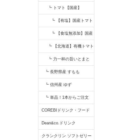
┗ トマト【国産】
┗ 【有塩】国産トマト
┗ 【食塩無添加】国産
トマト
┗ 【北海道】有機トマト
┗ 力一杯の旨いとまと
┗ 長野県産 すもも
┗ 信州産 ゆず
┗ 単品！1本からご注文
COREBIドリンク・フード
Dean&co.ドリンク
クランクリン ソフトゼリー