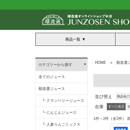
商品一覧
HOME
»
順造選
カテゴリーから探す
全てのジュース
順造選ジュース
並び替え
商品名(
┗ クランベリージュース
在庫
すべて表示
┗ にんじんジュース
1件～2件（全2
┗ 人参りんごミックス