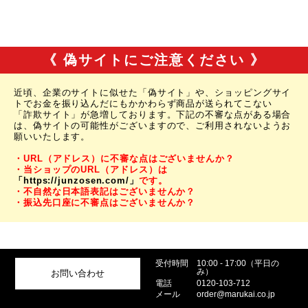
《 偽サイトにご注意ください 》
近頃、企業のサイトに似せた「偽サイト」や、ショッピングサイ
トでお金を振り込んだにもかかわらず商品が送られてこない
「詐欺サイト」が急増しております。下記の不審な点がある場合
は、偽サイトの可能性がございますので、ご利用されないようお
願いいたします。
・URL（アドレス）に不審な点はございませんか？
・当ショップのURL（アドレス）は
「https://junzosen.com/」
です。
・不自然な日本語表記はございませんか？
・振込先口座に不審点はございませんか？
受付時間
10:00 - 17:00（平日の
み）
お問い合わせ
電話
0120-103-712
メール
order@marukai.co.jp