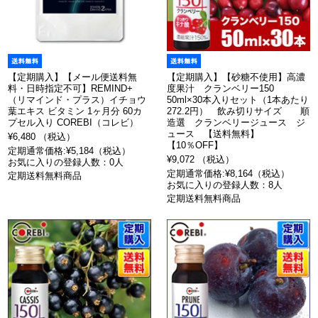
【定期購入】【メール便送料無
【定期購入】【砂糖不使用】高濃
料・日時指定不可】REMIND+
度果汁 クランベリー150
（リマインド・プラス）イチョウ
50ml×30本入りセット（1本あたり
葉エキス ビタミン 1ヶ月分 60カ
272.2円） 飲み切りサイズ 順
プセル入り COREBI（コレビ）
造選 クランベリージュース ジ
ュース 【送料無料】
¥6,480 （税込）
【10％OFF】
定期通常価格:¥5,184（税込）
¥9,072 （税込）
お気に入りの登録人数：0人
定期通常価格:¥8,164（税込）
定期送料無料商品
お気に入りの登録人数：8人
定期送料無料商品