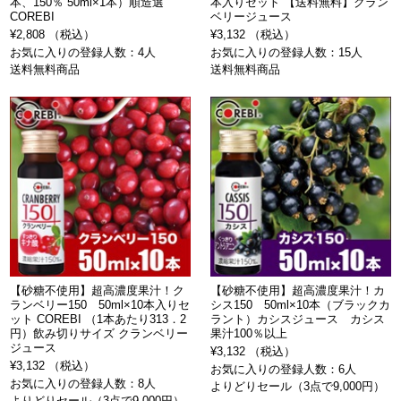
本、150％ 50ml×1本）順造選
本入りセット 【送料無料】クラン
COREBI
ベリージュース
¥2,808 （税込）
¥3,132 （税込）
お気に入りの登録人数：4人
お気に入りの登録人数：15人
送料無料商品
送料無料商品
【砂糖不使用】超高濃度果汁！ク
【砂糖不使用】超高濃度果汁！カ
ランベリー150 50ml×10本入りセ
シス150 50ml×10本（ブラックカ
ット COREBI （1本あたり313．2
ラント）カシスジュース カシス
円）飲み切りサイズ クランベリー
果汁100％以上
ジュース
¥3,132 （税込）
¥3,132 （税込）
お気に入りの登録人数：6人
お気に入りの登録人数：8人
よりどりセール（3点で9,000円）
よりどりセール（3点で9,000円）