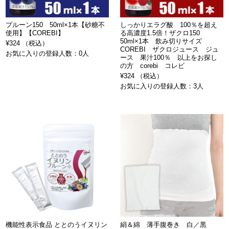
プルーン150 50ml×1本【砂糖不
しっかりエラグ酸 100％を超え
使用】【COREBI】
る高濃度1.5倍！ザクロ150
50ml×1本 飲み切りサイズ
¥324 （税込）
COREBI ザクロジュース ジュ
お気に入りの登録人数：0人
ース 果汁100％ 以上をお探し
の方 corebi コレビ
¥324 （税込）
お気に入りの登録人数：3人
機能性表示食品 ととのうイヌリン
絹＆綿 薄手腹巻き 白／黒