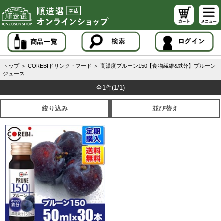
トップ
＞
COREBIドリンク・フード
＞
高濃度プルーン150【食物繊維&鉄分】プルーン
ジュース
全1件
(1/1)
絞り込み
並び替え