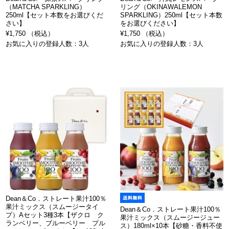
（MATCHA SPARKLING）
リング（OKINAWALEMON
250ml【セット本数をお選びくだ
SPARKLING）250ml【セット本数
さい】
をお選びください】
¥1,750 （税込）
¥1,750 （税込）
お気に入りの登録人数：3人
お気に入りの登録人数：3人
Dean＆Co．ストレート果汁100％
果汁ミックス（スムージータイ
Dean＆Co．ストレート果汁100％
プ）Aセット3種3本【ザクロ ク
果汁ミックス（スムージージュー
ランベリー、ブルーベリー プル
ス）180ml×10本【砂糖・香料不使