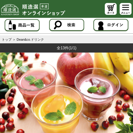
トップ
＞
Dean&co.ドリンク
全13件
(1/1)