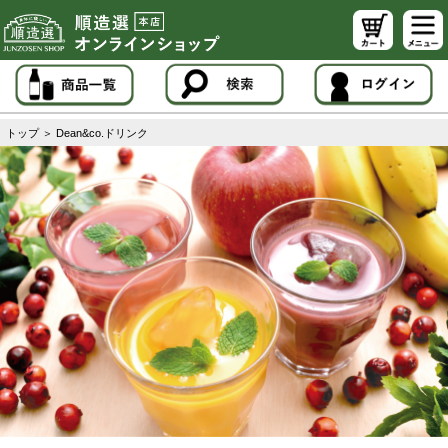
トップ
＞
Dean&co.ドリンク