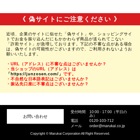
《 偽サイトにご注意ください 》
近頃、企業のサイトに似せた「偽サイト」や、ショッピングサイ
トでお金を振り込んだにもかかわらず商品が送られてこない
「詐欺サイト」が急増しております。下記の不審な点がある場合
は、偽サイトの可能性がございますので、ご利用されないようお
願いいたします。
・URL（アドレス）に不審な点はございませんか？
・当ショップのURL（アドレス）は
「https://junzosen.com/」
です。
・不自然な日本語表記はございませんか？
・振込先口座に不審点はございませんか？
受付時間
10:00 - 17:00（平日の
み）
お問い合わせ
電話
0120-103-712
メール
order@marukai.co.jp
Copyright © Marukai Corporation All Right Reserved.