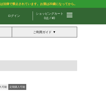
酒は法律で禁止されています。お酒は20歳になってから。
ショッピングカート
ログイン
0点 / ¥0
ご利用ガイド
入可能
定期購入可能