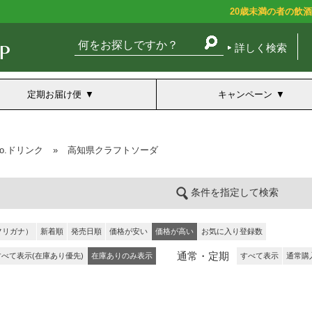
20歳未満の者の飲
詳しく検索
定期お届け便
キャンペーン
co.ドリンク
»
高知県クラフトソーダ
条件を指定して検索
フリガナ）
新着順
発売日順
価格が安い
価格が高い
お気に入り登録数
通常・定期
すべて表示(在庫あり優先)
在庫ありのみ表示
すべて表示
通常購