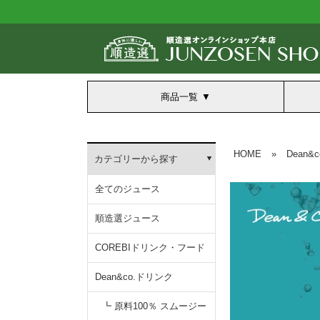
商品一覧
HOME
»
Dean&
カテゴリーから探す
全てのジュース
順造選ジュース
COREBIドリンク・フード
Dean&co.ドリンク
┗ 原料100％ スムージー