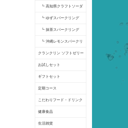
（ミックスジュース）
┗ 高知県クラフトソーダ
┗ ゆずスパークリング
┗ 抹茶スパークリング
┗ 沖縄レモンスパークリ
ング
クランクリン ソフトゼリー
お試しセット
ギフトセット
定期コース
こだわりフード・ドリンク
健康食品
生活雑貨