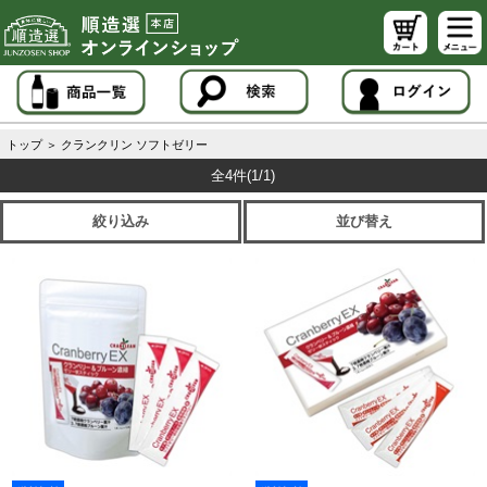
トップ
＞
クランクリン ソフトゼリー
全4件
(1/1)
絞り込み
並び替え