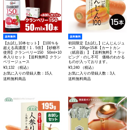
【お試し10本セット】【100％を
初回限定【お試し】にんじんジュ
超える高濃度！1．5倍】【砂糖不
ース 195g×15本【カートカン
使用】クランベリー150 50ml×10
（紙容器）】【送料無料】＊ラッ
本入りセット 【送料無料】クラン
ピング・のし不可 価格のわかる
ベリージュース
ものが入っております。
¥3,132 （税込）
¥3,240 （税込）
お気に入りの登録人数：15人
お気に入りの登録人数：3人
送料無料商品
送料無料商品