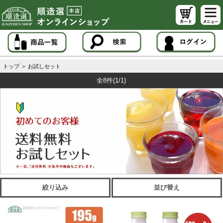
トップ
＞
お試しセット
全8件
(1/1)
絞り込み
並び替え