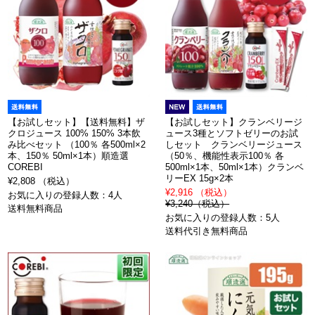
【お試しセット】【送料無料】ザ
【お試しセット】クランベリージ
クロジュース 100% 150% 3本飲
ュース3種とソフトゼリーのお試
み比べセット （100％ 各500ml×2
しセット クランベリージュース
本、150％ 50ml×1本）順造選
（50％、機能性表示100％ 各
COREBI
500ml×1本、50ml×1本）クランベ
リーEX 15g×2本
¥2,808 （税込）
¥2,916 （税込）
お気に入りの登録人数：4人
¥3,240（税込）
送料無料商品
お気に入りの登録人数：5人
送料代引き無料商品