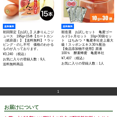
初回限定【お試し】人参りんごジ
順造選 お試しセット 亀蜜ゴー
ュース 195g×15本【カートカン
ルド1ヶ月セット 10g×30袋セッ
（紙容器）】【送料無料】＊ラッ
ト はちみつ ＊亀蜜本社史上最大
ピング・のし不可 価格のわかる
級！スッポンエキス30％配合
ものが入っております。
【食品添加物不使用】原液
100％ 酵素蜂蜜 亀蜜本社
¥3,240 （税込）
¥7,407 （税込）
お気に入りの登録人数：9人
お気に入りの登録人数：1人
送料無料商品
1