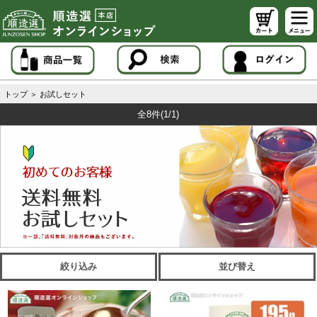
トップ
＞
お試しセット
全8件
(1/1)
絞り込み
並び替え