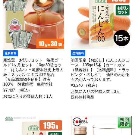
順造選 お試しセット 亀蜜ゴー
初回限定【お試し】にんじんジュ
ルド1ヶ月セット 10g×30袋セッ
ース 195g×15本【カートカン
ト はちみつ ＊亀蜜本社史上最大
（紙容器）】【送料無料】＊ラッ
級！スッポンエキス30％配合
ピング・のし不可 価格のわかる
【食品添加物不使用】原液
ものが入っております。
100％ 酵素蜂蜜 亀蜜本社
¥3,240 （税込）
¥7,407 （税込）
お気に入りの登録人数：3人
お気に入りの登録人数：1人
送料無料商品