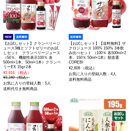
【お試しセット】クランベリージ
【お試しセット】【送料無料】ザ
ュース3種とソフトゼリーのお試
クロジュース 100% 150% 3本飲
しセット クランベリージュース
み比べセット （100％ 各500ml×2
（50％、機能性表示100％ 各
本、150％ 50ml×1本）順造選
500ml×1本、50ml×1本）クランベ
COREBI
リーEX 15g×2本
¥2,808 （税込）
¥2,916 （税込）
お気に入りの登録人数：4人
¥3,240（税込）
送料無料商品
お気に入りの登録人数：5人
送料代引き無料商品