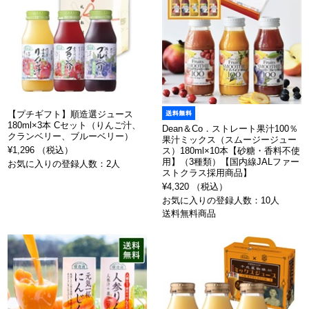
【プチギフト】順造選ジュース
180ml×3本 Cセット（りんご汁、
Dean＆Co．ストレート果汁100％
クランベリー、ブルーベリー）
果汁ミックス（スムージージュー
¥1,296 （税込）
ス）180ml×10本【砂糖・香料不使
用】（3種類）【国内線JALファー
お気に入りの登録人数：2人
ストクラス採用商品】
¥4,320 （税込）
お気に入りの登録人数：10人
送料無料商品