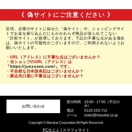
《 偽サイトにご注意ください 》
近頃、企業のサイトに似せた「偽サイト」や、ショッピングサイ
トでお金を振り込んだにもかかわらず商品が送られてこない
「詐欺サイト」が急増しております。下記の不審な点がある場合
は、偽サイトの可能性がございますので、ご利用されないようお
願いいたします。
・URL（アドレス）に不審な点はございませんか？
・当ショップのURL（アドレス）は
「https://junzosen.com/」
です。
・不自然な日本語表記はございませんか？
・振込先口座に不審点はございませんか？
受付時間
10:00 - 17:00（平日の
み）
お問い合わせ
電話
0120-103-712
メール
order@marukai.co.jp
Copyright © Marukai Corporation All Right Reserved.
PCサイト
| スマフォサイト