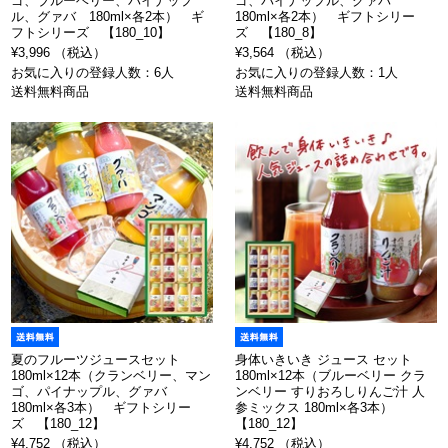
ゴ、ブルーベリー、パイナップ
ゴ、パイナップル、グァバ
ル、グァバ 180ml×各2本） ギ
180ml×各2本） ギフトシリー
フトシリーズ 【180_10】
ズ 【180_8】
¥3,996 （税込）
¥3,564 （税込）
お気に入りの登録人数：6人
お気に入りの登録人数：1人
送料無料商品
送料無料商品
夏のフルーツジュースセット
身体いきいき ジュース セット
180ml×12本（クランベリー、マン
180ml×12本（ブルーベリー クラ
ゴ、パイナップル、グァバ
ンベリー すりおろしりんご汁 人
180ml×各3本） ギフトシリー
参ミックス 180ml×各3本）
ズ 【180_12】
【180_12】
¥4,752 （税込）
¥4,752 （税込）