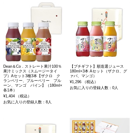
Dean＆Co．ストレート果汁100％
【プチギフト】順造選ジュース
果汁ミックス（スムージータイ
180ml×3本 Aセット（ザクロ、グ
プ）Aセット3種3本【ザクロ ク
ァバ、マンゴ）
ランベリー、ブルーベリー プル
¥1,296 （税込）
ーン、マンゴ パイン】（180ml×
お気に入りの登録人数：0人
各1本）
¥1,404 （税込）
お気に入りの登録人数：8人