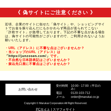
《 偽サイトにご注意ください 》
近頃、企業のサイトに似せた「偽サイト」や、ショッピングサイ
トでお金を振り込んだにもかかわらず商品が送られてこない
「詐欺サイト」が急増しております。下記の不審な点がある場合
は、偽サイトの可能性がございますので、ご利用されないようお
願いいたします。
・URL（アドレス）に不審な点はございませんか？
・当ショップのURL（アドレス）は
「https://junzosen.com/」
です。
・不自然な日本語表記はございませんか？
・振込先口座に不審点はございませんか？
受付時間
10:00 - 17:00（平日の
み）
お問い合わせ
電話
0120-103-712
メール
order@marukai.co.jp
Copyright © Marukai Corporation All Right Reserved.
PCサイト
| スマフォサイト