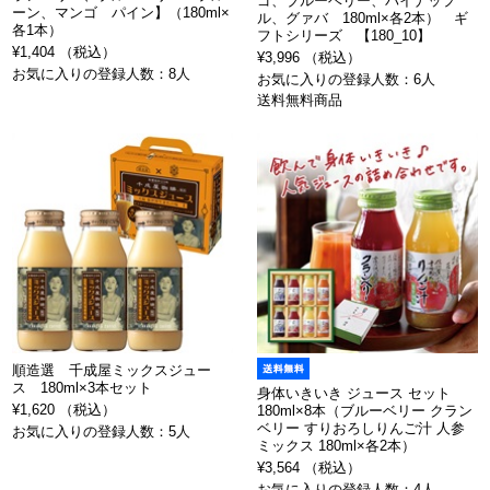
ゴ、ブルーベリー、パイナップ
ーン、マンゴ パイン】（180ml×
ル、グァバ 180ml×各2本） ギ
各1本）
フトシリーズ 【180_10】
¥1,404 （税込）
¥3,996 （税込）
お気に入りの登録人数：8人
お気に入りの登録人数：6人
送料無料商品
順造選 千成屋ミックスジュー
ス 180ml×3本セット
身体いきいき ジュース セット
¥1,620 （税込）
180ml×8本（ブルーベリー クラン
ベリー すりおろしりんご汁 人参
お気に入りの登録人数：5人
ミックス 180ml×各2本）
¥3,564 （税込）
お気に入りの登録人数：4人