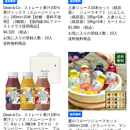
Dean＆Co．ストレート果汁100％
人参ジュース10本セット（紙容
果汁ミックス（スムージージュー
器） ジュースギフト（にんじん
ス）180ml×10本【砂糖・香料不使
（紙容器）195g×5本、人参りんご
用】（3種類）【国内線JALファー
（紙容器）195g×5本）カートカン
ストクラス採用商品】
¥2,980 （税込）
¥4,320 （税込）
お気に入りの登録人数：10人
お気に入りの登録人数：10人
送料無料商品
送料無料商品
Dean＆Co．ストレート果汁100％
果汁ミックス（スムージータイ
夏のフルーツジュースセット
プ）Aセット3種3本【ザクロ ク
180ml×10本（クランベリー、マン
ランベリー、ブルーベリー プル