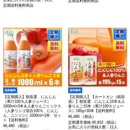
定期送料無料商品
定期送料無料商品
【定期購入】順造選 にんじん
【定期購入】【カートカン（紙容
（果汁100％人参ジュース）
器）】順造選 にんじん15本＆人
1000ml×3本＆人参りんごミックス
参りんご15本（果汁100％ジュー
（人参リンゴ混合100％、にんじ
ス）195g×30本【送料無料】
ん、ニンジン）1000ml×3本 セッ
¥6,480 （税込）
ト【送料無料】
定期通常価格:¥5,832（税込）
¥6,480 （税込）
お気に入りの登録人数：11人