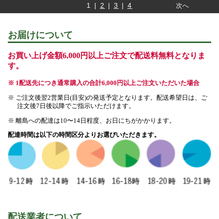
1 |
2
|
3
|
4
次へ