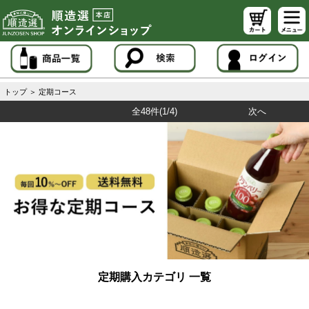
トップ
＞
定期コース
全48件
(1/4)
次へ