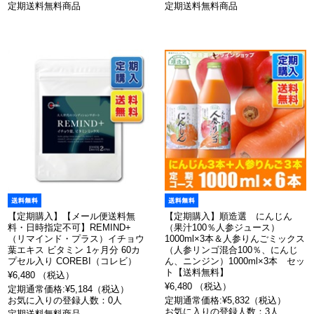
定期送料無料商品
定期送料無料商品
【定期購入】【メール便送料無
【定期購入】順造選 にんじん
料・日時指定不可】REMIND+
（果汁100％人参ジュース）
（リマインド・プラス）イチョウ
1000ml×3本＆人参りんごミックス
葉エキス ビタミン 1ヶ月分 60カ
（人参リンゴ混合100％、にんじ
プセル入り COREBI（コレビ）
ん、ニンジン）1000ml×3本 セッ
ト【送料無料】
¥6,480 （税込）
¥6,480 （税込）
定期通常価格:¥5,184（税込）
お気に入りの登録人数：0人
定期通常価格:¥5,832（税込）
お気に入りの登録人数：3人
定期送料無料商品