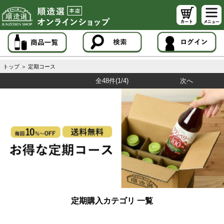
トップ
＞
定期コース
全48件
(1/4)
次へ