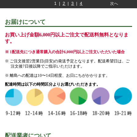
1 |
2
|
3
|
4
次へ