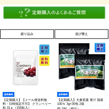
絞り込み
並び替え
【定期購入】【メール便送料無
【定期購入】大麦若葉 青汁 国産
料・日時指定不可】 クランベリー
100％ 3g×30包 2袋
粒 31ｇ（155粒入）
¥5,184 （税込）