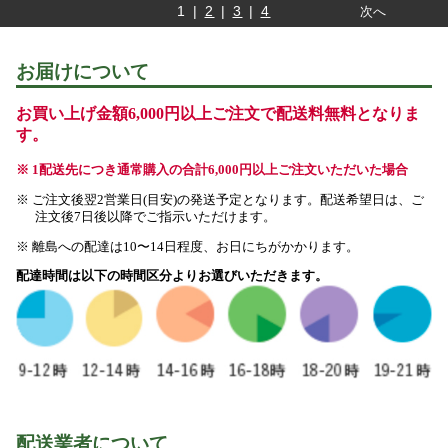
1 |
2
|
3
|
4
次へ