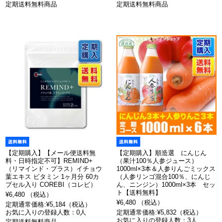
定期送料無料商品
定期送料無料商品
【定期購入】【メール便送料無
【定期購入】順造選 にんじん
料・日時指定不可】REMIND+
（果汁100％人参ジュース）
（リマインド・プラス）イチョウ
1000ml×3本＆人参りんごミックス
葉エキス ビタミン 1ヶ月分 60カ
（人参リンゴ混合100％、にんじ
プセル入り COREBI（コレビ）
ん、ニンジン）1000ml×3本 セッ
ト【送料無料】
¥6,480 （税込）
¥6,480 （税込）
定期通常価格:¥5,184（税込）
お気に入りの登録人数：0人
定期通常価格:¥5,832（税込）
お気に入りの登録人数：3人
定期送料無料商品