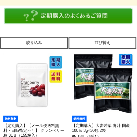
絞り込み
並び替え
【定期購入】【メール便送料無
【定期購入】大麦若葉 青汁 国産
料・日時指定不可】 クランベリー
100％ 3g×30包 2袋
粒 31ｇ（155粒入）
¥5,184 （税込）