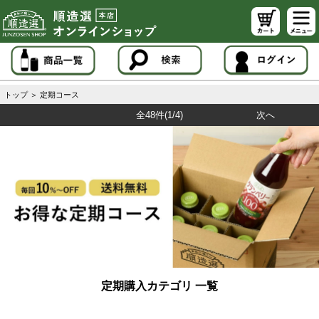
トップ
＞
定期コース
全48件
(1/4)
次へ