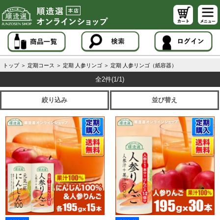
トップ
＞
定期コース
＞
定期 人参リンゴ
＞
定期 人参リンゴ（紙容器）
全2件
(1/1)
絞り込み
並び替え