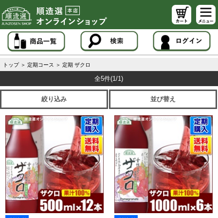
トップ
＞
定期コース
＞
定期 ザクロ
全5件
(1/1)
絞り込み
並び替え