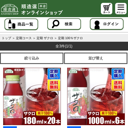
トップ
＞
定期コース
＞
定期 ザクロ
＞
定期 100％ザクロ
全3件
(1/1)
絞り込み
並び替え