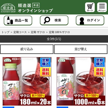
トップ
＞
定期コース
＞
定期 ザクロ
＞
定期 100％ザクロ
全3件
(1/1)
絞り込み
並び替え