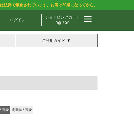
酒は法律で禁止されています。お酒は20歳になってから。
ショッピングカート
ログイン
0点 / ¥0
ご利用ガイド
入可能
定期購入可能