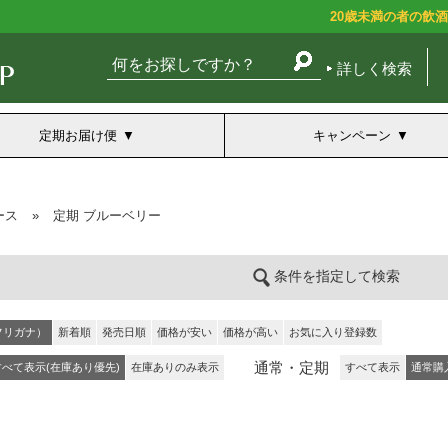
20歳未満の者の飲
詳しく検索
定期お届け便
キャンペーン
ース
»
定期 ブルーベリー
条件を指定して検索
フリガナ）
新着順
発売日順
価格が安い
価格が高い
お気に入り登録数
通常・定期
すべて表示(在庫あり優先)
在庫ありのみ表示
すべて表示
通常購