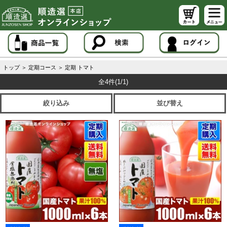
トップ
＞
定期コース
＞
定期 トマト
全4件
(1/1)
絞り込み
並び替え